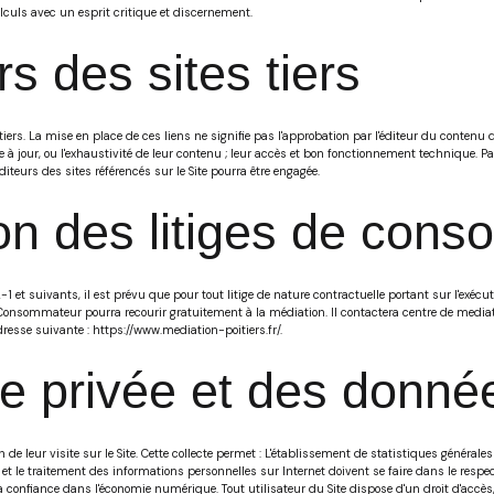
alculs avec un esprit critique et discernement.
s des sites tiers
 tiers. La mise en place de ces liens ne signifie pas l'approbation par l'éditeur du conten
 mise à jour, ou l'exhaustivité de leur contenu ; leur accès et bon fonctionnement technique. 
 éditeurs des sites référencés sur le Site pourra être engagée.
ion des litiges de con
 suivants, il est prévu que pour tout litige de nature contractuelle portant sur l'exécuti
Consommateur pourra recourir gratuitement à la médiation. Il contactera centre de mediati
dresse suivante : https://www.mediation-poitiers.fr/.
vie privée et des donn
 de leur visite sur le Site. Cette collecte permet : L'établissement de statistiques générales 
 et le traitement des informations personnelles sur Internet doivent se faire dans le res
 confiance dans l'économie numérique. Tout utilisateur du Site dispose d'un droit d'accès