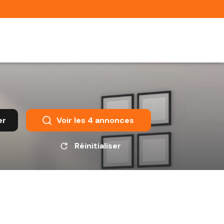
er
Voir les
4
annonces
Réinitialiser