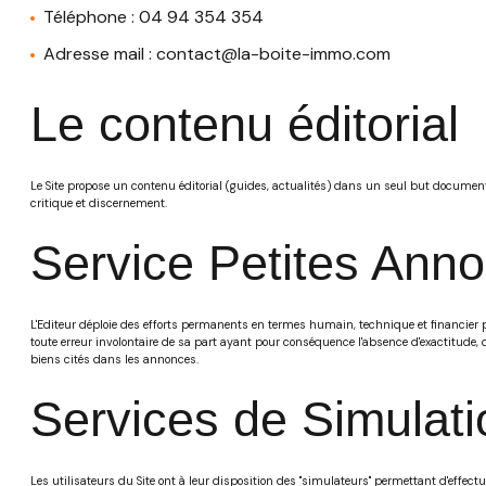
Téléphone : 04 94 354 354
Adresse mail : contact@la-boite-immo.com
Le contenu éditorial
Le Site propose un contenu éditorial (guides, actualités) dans un seul but documentai
critique et discernement.
Service Petites Ann
L'Editeur déploie des efforts permanents en termes humain, technique et financier po
toute erreur involontaire de sa part ayant pour conséquence l'absence d'exactitude, de
biens cités dans les annonces.
Services de Simulati
Les utilisateurs du Site ont à leur disposition des "simulateurs" permettant d'effe