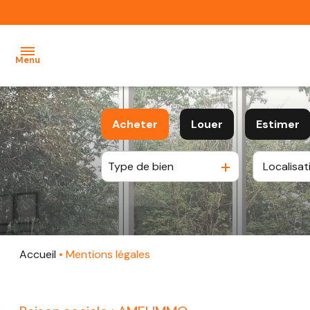
Menu
NOS
Acheter
Louer
Estimer
BIENS
À
Type de bien
De l'ancien
à l'année
LOUER
NOS
BIENS À
VENDRE
Accueil
Mentions légales
ESTIMEZ
VOTRE