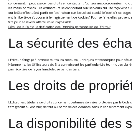
concernant. Il peut exercer ces droits en contactant l'Editeur aux coordonnées indiqué
les mails adressés. Les ordinateurs se connectant aux serveurs du Site reçoivent sur
sur le Site effectuée à partir de l'ordinateur sur lequel est stocké le "cookie" (les pa
ont la liberté de s'opposer à l'enregistrement de "cookies". Pour se faire, elles peuve
Site peut se révéler altérée, voire impossible.
Détail de la Politique de Gestion des Données personnelles de l'Editeur
La sécurité des éch
L'Editeur s'engage à prendre toutes les mesures juridiques et techniques pour sécuri
Néanmoins, les Utilisateurs du Site connaissent les particularités techniques du rése
pas récoltées de façon frauduleuse par des tiers.
Les droits de propriét
L'Editeur est titulaire de droits concernant certaines données protégées par le Code 
titre gratuit ou onéreux, de tout ou partie de ces données sans le consentement expres
La disponibilité des 