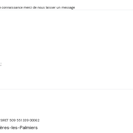
re connaissance merci de nous laisser un message
;
ro SIRET 509 551 339 00062
ères-les-Palmiers