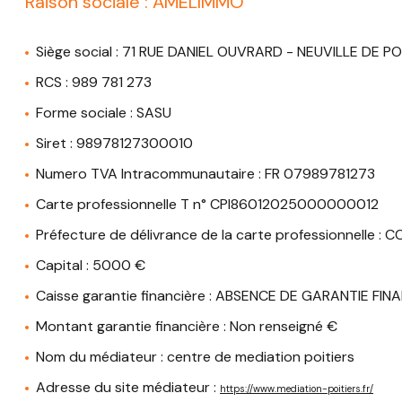
Raison sociale : AMELIMMO
BIEN
CHASSEURS
Siège social : 71 RUE DANIEL OUVRARD - NEUVILLE DE P
D’APPARTS
RCS : 989 781 273
NOTRE
Forme sociale : SASU
AGENCE
Siret : 98978127300010
Numero TVA Intracommunautaire : FR 07989781273
Carte professionnelle T n° CPI86012025000000012
Préfecture de délivrance de la carte professionnelle : CC
Capital : 5000 €
Caisse garantie financière : ABSENCE DE GARANTIE FIN
Montant garantie financière : Non renseigné €
Nom du médiateur : centre de mediation poitiers
Adresse du site médiateur :
https://www.mediation-poitiers.fr/