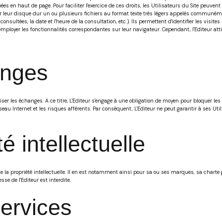
es en haut de page. Pour faciliter l'exercice de ces droits, les Utilisateurs du Site peuven
 leur disque dur un ou plusieurs fichiers au format texte très légers appelés communément
ges consultées, la date et l'heure de la consultation, etc.). Ils permettent d'identifier les v
nt employer les fonctionnalités correspondantes sur leur navigateur. Cependant, l'Editeur atti
anges
ser les échanges. A ce titre, L'Editeur s'engage à une obligation de moyen pour bloquer le
au Internet et les risques afférents. Par conséquent, L'Editeur ne peut garantir à ses Uti
é intellectuelle
de la propriété intellectuelle. Il en est notamment ainsi pour sa ou ses marques, sa charte 
se de l'Editeur est interdite.
services