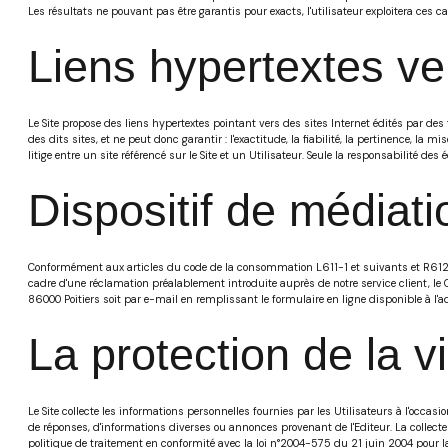
Les résultats ne pouvant pas être garantis pour exacts, l'utilisateur exploitera ces c
Liens hypertextes ver
Le Site propose des liens hypertextes pointant vers des sites Internet édités par des
des dits sites, et ne peut donc garantir : l'exactitude, la fiabilité, la pertinence, la
litige entre un site référencé sur le Site et un Utilisateur. Seule la responsabilité des
Dispositif de médiat
Conformément aux articles du code de la consommation L611-1 et suivants et R612-1 et
cadre d'une réclamation préalablement introduite auprès de notre service client, le 
86000 Poitiers soit par e-mail en remplissant le formulaire en ligne disponible à l'a
La protection de la 
Le Site collecte les informations personnelles fournies par les Utilisateurs à l'occasion
de réponses, d'informations diverses ou annonces provenant de l'Editeur. La collecte
politique de traitement en conformité avec la loi n°2004-575 du 21 juin 2004 pour la