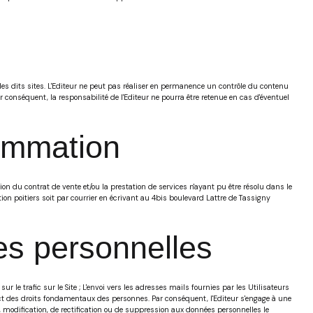
u des dits sites. L'Editeur ne peut pas réaliser en permanence un contrôle du contenu
Par conséquent, la responsabilité de l'Editeur ne pourra être retenue en cas d'éventuel
sommation
on du contrat de vente et/ou la prestation de services n'ayant pu être résolu dans le
on poitiers soit par courrier en écrivant au 4bis boulevard Lattre de Tassigny
ées personnelles
sur le trafic sur le Site ; L'envoi vers les adresses mails fournies par les Utilisateurs
pect des droits fondamentaux des personnes. Par conséquent, l'Editeur s'engage à une
, modification, de rectification ou de suppression aux données personnelles le