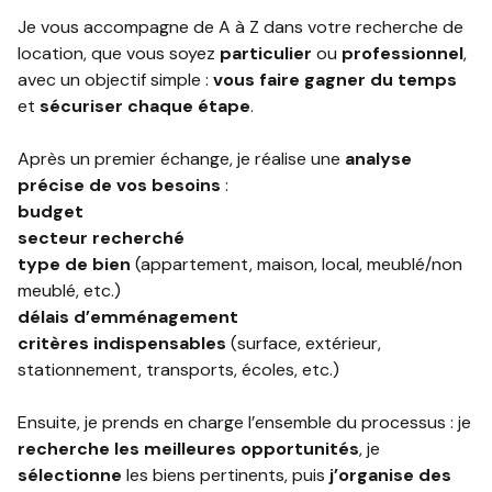
BIEN
Je vous accompagne de A à Z dans votre recherche de
location, que vous soyez
particulier
ou
professionnel
,
CHASSEURS
avec un objectif simple :
vous faire gagner du temps
D’APPARTS
et
sécuriser chaque étape
.
NOTRE
Après un premier échange, je réalise une
analyse
AGENCE
précise de vos besoins
:
budget
secteur recherché
type de bien
(appartement, maison, local, meublé/non
meublé, etc.)
délais d’emménagement
critères indispensables
(surface, extérieur,
stationnement, transports, écoles, etc.)
Ensuite, je prends en charge l’ensemble du processus : je
recherche les meilleures opportunités
, je
sélectionne
les biens pertinents, puis
j’organise des