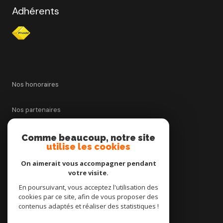
Adhérents
Nos honoraires
Nos partenaires
Mentions légales
Comme beaucoup, notre site
utilise les cookies
Admin
On aimerait vous accompagner pendant
votre visite.
Politique RGPD
En poursuivant, vous acceptez l'utilisation des
cookies par ce site, afin de vous proposer des
contenus adaptés et réaliser des statistiques !
Cookies