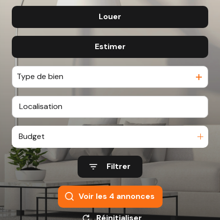
BIEN
Louer
De l'ancien
CHASSEURS
D’APPARTS
Estimer
à l'année
NOTRE
AGENCE
Type de bien
Budget
Filtrer
Voir les
4
annonces
Réinitialiser