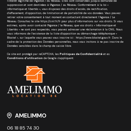
l'intérêt légitime de l'Agence / du Réseau. Elles sont conservées jusqu'à demande de
suppression et sont destinées à l'Agence / au Réseau. Conformément à la loi «
informatique et libertés », vous disposez des droits d’accès, de rectification,
d’effacement, d’opposition, de limitation et de portabilité de vos données. Vous pouvez
retirer votre consentement à tout moment en contactant directement l’Agence / Le
Réseau. Consultez le site
https://cnil.fr/fr
pour plus d’informations sur vos droits. Si vous
estimez, après avoir contacté l'Agence / le Réseau, que vos droits « Informatique et
Libertés » ne sont pas respectés, vous pouvez adresser une réclamation à la CNIL. Nous
vous informons de l’existence de la liste d'opposition au démarchage téléphonique «
Bloctel », sur laquelle vous pouvez vous inscrire ici :
https://www.bloctel.gouv.fr
. Dans le
cadre de la protection des Données personnelles, nous vous invitons à ne pas inscrire de
Données sensibles dans le champ de saisie libre.
Ce site est protégé par reCAPTCHA, les
Politiques de Confidentialité
et es
Conditions d'utilisation
de Google s'appliquent.
AMELIMMO
06 18 85 74 30