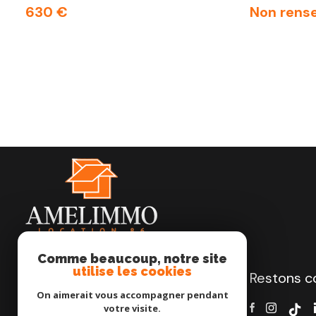
630 €
Non rens
Comme beaucoup, notre site
utilise les cookies
AMELIMMO
Restons c
On aimerait vous accompagner pendant
06 18 85 74 30
votre visite.