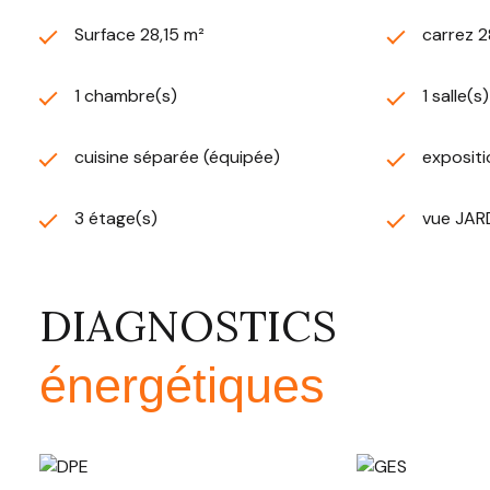
Surface 28,15 m²
carrez 2
1 chambre(s)
1 salle(s
cuisine séparée (équipée)
exposit
3 étage(s)
vue JAR
DIAGNOSTICS
énergétiques