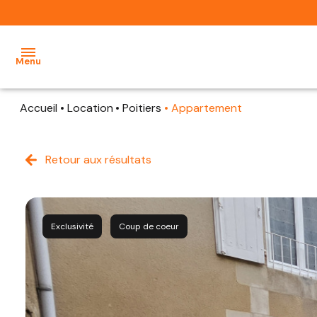
Menu
Accueil
Location
Poitiers
Appartement
NOS
BIENS
À
Retour aux résultats
LOUER
NOS
Exclusivité
Coup de coeur
BIENS À
VENDRE
ESTIMEZ
VOTRE