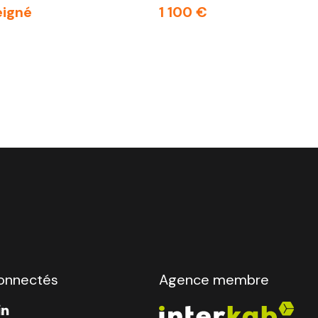
eigné
1 100 €
onnectés
Agence membre