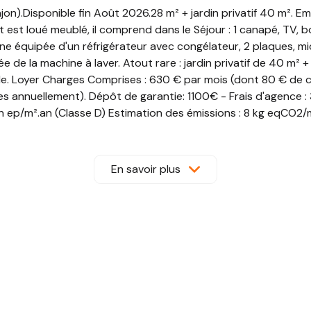
on).Disponible fin Août 2026.28 m² + jardin privatif 40 m². E
 est loué meublé, il comprend dans le Séjour : 1 canapé, TV, b
ine équipée d'un réfrigérateur avec congélateur, 2 plaques, micr
e de la machine à laver. Atout rare : jardin privatif de 40 m² +
uple. Loyer Charges Comprises : 630 € par mois (dont 80 € de 
s annuellement). Dépôt de garantie: 1100€ - Frais d'agence :
ep/m².an (Classe D) Estimation des émissions : 8 kg eqCO2/m
 920 € par an, prix moyens des énergies indexés au 2021, 20
: www.georisques.gouv.fr »
En savoir plus
posé sont disponibles sur le site
Géorisques