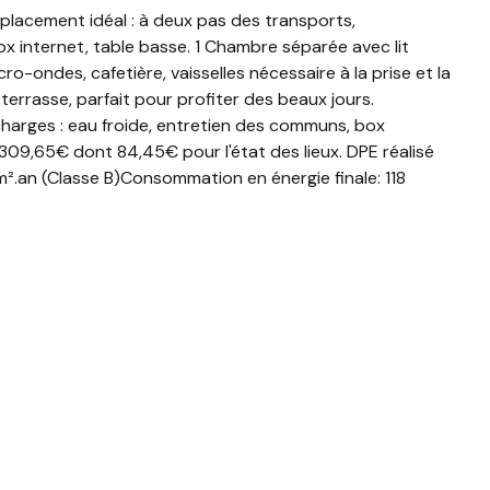
mplacement idéal : à deux pas des transports,
ox internet, table basse. 1 Chambre séparée avec lit
o-ondes, cafetière, vaisselles nécessaire à la prise et la
 terrasse, parfait pour profiter des beaux jours.
charges : eau froide, entretien des communs, box
 309,65€ dont 84,45€ pour l'état des lieux. DPE réalisé
².an (Classe B)Consommation en énergie finale: 118
22, 2023.« Les informations sur les risques auxquels ce