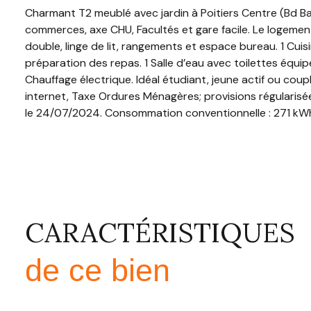
Charmant T2 meublé avec jardin à Poitiers Centre (Bd Baj
commerces, axe CHU, Facultés et gare facile. Le logement
double, linge de lit, rangements et espace bureau. 1 Cuis
préparation des repas. 1 Salle d’eau avec toilettes équipé
Chauffage électrique. Idéal étudiant, jeune actif ou co
internet, Taxe Ordures Ménagères; provisions régularisée
le 24/07/2024. Consommation conventionnelle : 271 kWh 
KWH/M²/AN Estimation des coûts annuels : entre 650 € et
bien est exposé sont disponibles sur le site Géorisques 
Les informations sur les risques auxquels ce bien est ex
CARACTÉRISTIQUES
de ce bien