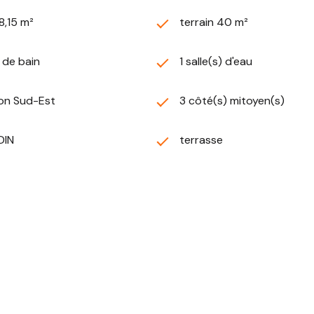
8,15 m²
terrain 40 m²
) de bain
1 salle(s) d'eau
ion Sud-Est
3 côté(s) mitoyen(s)
DIN
terrasse