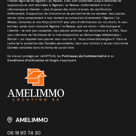
l'intérêt légitime de l'Agence / du Réseau. Elles sont conservées jusqu'à demande de
suppression et sont destinées à l'Agence / au Réseau. Conformément à la loi «
informatique et libertés », vous disposez des droits d’accès, de rectification,
d’effacement, d’opposition, de limitation et de portabilité de vos données. Vous pouvez
retirer votre consentement à tout moment en contactant directement l’Agence / Le
Réseau. Consultez le site
https://cnil.fr/fr
pour plus d’informations sur vos droits. Si vous
estimez, après avoir contacté l'Agence / le Réseau, que vos droits « Informatique et
Libertés » ne sont pas respectés, vous pouvez adresser une réclamation à la CNIL. Nous
vous informons de l’existence de la liste d'opposition au démarchage téléphonique «
Bloctel », sur laquelle vous pouvez vous inscrire ici :
https://www.bloctel.gouv.fr
. Dans le
cadre de la protection des Données personnelles, nous vous invitons à ne pas inscrire de
Données sensibles dans le champ de saisie libre.
Ce site est protégé par reCAPTCHA, les
Politiques de Confidentialité
et es
Conditions d'utilisation
de Google s'appliquent.
AMELIMMO
06 18 85 74 30