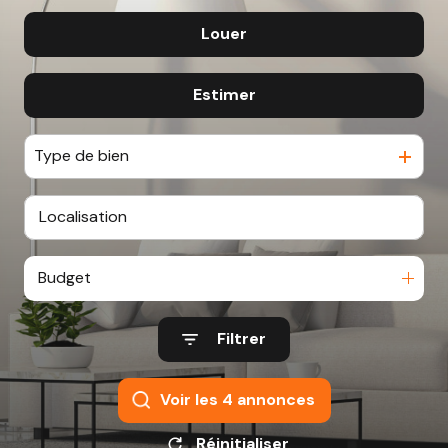
BIEN
Louer
De l'ancien
CHASSEURS
D’APPARTS
Estimer
à l'année
NOTRE
AGENCE
Type de bien
Budget
Filtrer
Voir les
4
annonces
Réinitialiser