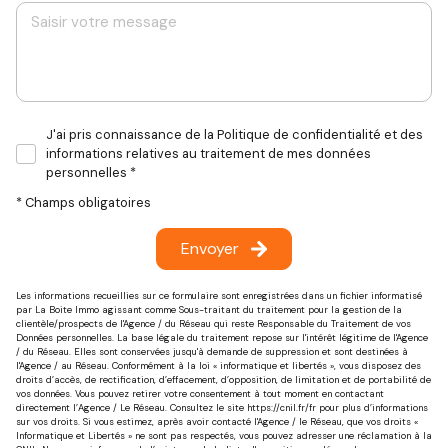
J'ai pris connaissance de la Politique de confidentialité et des
informations relatives au traitement de mes données
personnelles *
* Champs obligatoires
Envoyer
Les informations recueillies sur ce formulaire sont enregistrées dans un fichier informatisé
par La Boite Immo agissant comme Sous-traitant du traitement pour la gestion de la
clientèle/prospects de l'Agence / du Réseau qui reste Responsable du Traitement de vos
Données personnelles. La base légale du traitement repose sur l'intérêt légitime de l'Agence
/ du Réseau. Elles sont conservées jusqu'à demande de suppression et sont destinées à
l'Agence / au Réseau. Conformément à la loi « informatique et libertés », vous disposez des
droits d’accès, de rectification, d’effacement, d’opposition, de limitation et de portabilité de
vos données. Vous pouvez retirer votre consentement à tout moment en contactant
directement l’Agence / Le Réseau. Consultez le site
https://cnil.fr/fr
pour plus d’informations
sur vos droits. Si vous estimez, après avoir contacté l'Agence / le Réseau, que vos droits «
Informatique et Libertés » ne sont pas respectés, vous pouvez adresser une réclamation à la