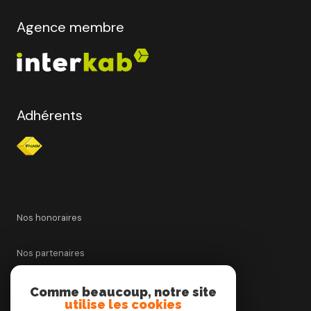
Agence membre
Adhérents
Nos honoraires
Nos partenaires
Mentions légales
Comme beaucoup, notre site
utilise les cookies